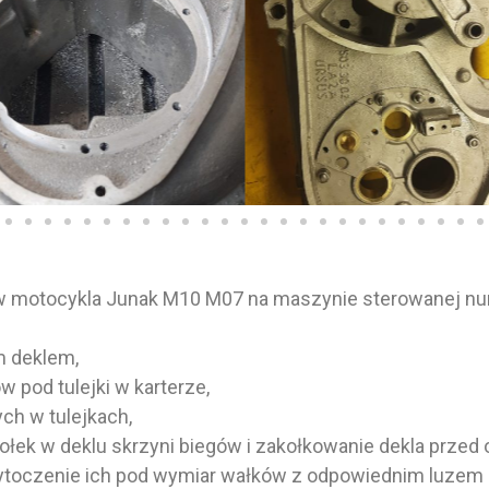
ów motocykla Junak M10 M07 na maszynie sterowanej n
m deklem,
 pod tulejki w karterze,
ch w tulejkach,
ek w deklu skrzyni biegów i zakołkowanie dekla przed 
ytoczenie ich pod wymiar wałków z odpowiednim luzem po 