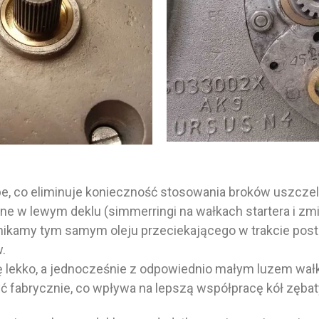
epe, co eliminuje konieczność stosowania broków uszczel
e w lewym deklu (simmerringi na wałkach startera i zmi
 Unikamy tym samym oleju przeciekającego w trakcie post
.
ę lekko, a jednocześnie z odpowiednio małym luzem wał
yć fabrycznie, co wpływa na lepszą współpracę kół zębat