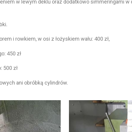
eniem w lewym deklu oraz dodatkowo simmeringami w de
ki.
orem i rowkiem, w osi z łożyskiem wału: 400 zł,
o: 450 zł
: 500 zł
owych ani obróbką cylindrów.