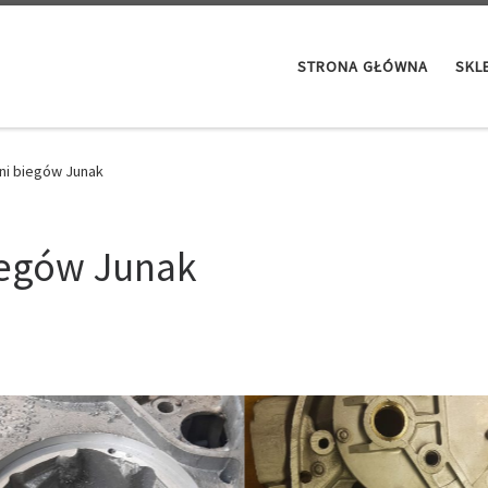
STRONA GŁÓWNA
SKL
ni biegów Junak
iegów Junak