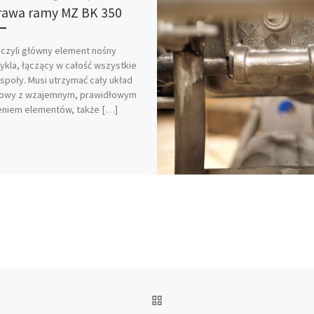
awa ramy MZ BK 350
czyli główny element nośny
kla, łączący w całość wszystkie
poły. Musi utrzymać cały układ
owy z wzajemnym, prawidłowym
eniem elementów, także […]
POWRÓT DO LISTY POS