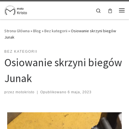
Skip to content
Search
Strona Główna
»
Blog
»
Bez kategorii
»
Osiowanie skrzyni biegów
Junak
BEZ KATEGORII
Osiowanie skrzyni biegów
Junak
przez
motokristo
|
Opublikowano
6 maja, 2023