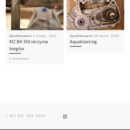
Opublikowano
6 lutego, 2021
Opublikowano
29 marca, 2020
MZ BK 350 skrzynia
Aquablasting
biegów
1 komentarz
Przeglądanie Wpisów
Poprzedni post
POWRÓT DO LISTY POS
MZ BK 350 SKRZYNIA BIEGÓW