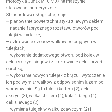
motocykla Junak M10 M07 na maszynie
sterowanej numerycznie.
Standardowa usługa obejmuje:
– planowanie powierzchni styku z lewym deklem,
– nadanie fabrycznego rozstawu otworów pod
tulejki w karterze,
– szlifowanie czopów wałków pracujących w
tulejkach,
– wykonanie dodatkowego otworu pod kołek w
deklu skrzyni biegów i zakołkowanie dekla przed
obróbką,
– wykonanie nowych tulejek z brązu i wytoczenie
ich pod wymiar wałków z odpowiednim luzem po
wprasowaniu. Są to tulejki karteru (2), dekla
skrzyni (3), wałka startera (1), koła 1. biegu (1) i
dekla lewego (2),
– wymiana tulejek w wałku zdawczym (2) i