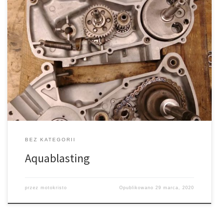
Aquablasting to metoda czyszczenie stopów aluminium i miedzi.
Jest to obróbka strumieniem wody pod ciśnieniem z delikatnym
ścierniwem. Woda działa jako bufor między drobinkami ścierniwa
a elementem, czyniąc Aquablasting bardziej metodą czyszczenia
niż obróbki ściernej. Efekt jest bardziej delikatny niż w przypadku
szkiełkowania. Poniżej widoczny jest blok silnika motocykla WSK
[…]
BEZ KATEGORII
Aquablasting
przez
motokristo
Opublikowano
29 marca, 2020