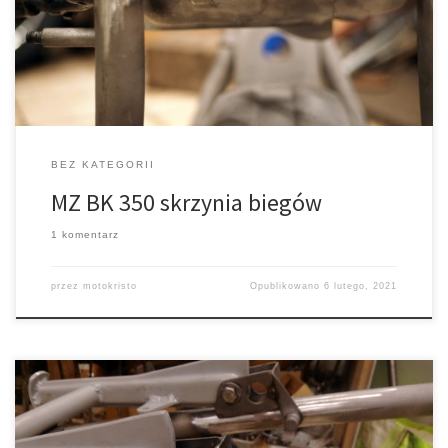
zębach skośnych. To zwiększa cichobieżność zespołu w
najczęściej używanych warunkach. Skrzynia jest skonstruowana z
odbiorem momentu ze sprzęgła […]
BEZ KATEGORII
MZ BK 350 skrzynia biegów
1 komentarz
przez
motokristo
Opublikowano
6 lutego, 2021
Rama, czyli główny element nośny motocykla, łączący w całość
wszystkie podzespoły. Musi utrzymać cały układ napędowy z