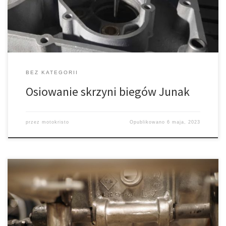
wałków pracujących w tulejkach,– wykonanie dodatkowego
otworu pod kołek w deklu skrzyni biegów i zakołkowanie dekla
przed […]
BEZ KATEGORII
Osiowanie skrzyni biegów Junak
przez
motokristo
Opublikowano
6 maja, 2023
Po montażu silnika przyszedł czas na przegląd skrzyni biegów BK
350. Jest to konstrukcja dość ciekawa, jak zresztą wiele
elementów BK. Cztery przełożenia, w tym dwie pary kół (3 i 4) o