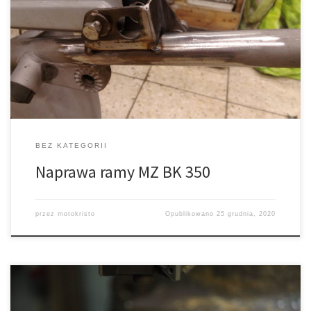
wzajemnym, prawidłowym położeniem elementów, także w
chwilach największego obciążenia. Konstrukcja przenosi
obciążenia niewytłumione przez zawieszenie, wynikające z
trudnych warunków terenowych, nieumiejętnej jazdy, a także
kumulujące się przez wszystkie luzy i uszkodzenia elementów
współpracujących. […]
BEZ KATEGORII
Naprawa ramy MZ BK 350
przez
motokristo
Opublikowano
25 grudnia, 2020