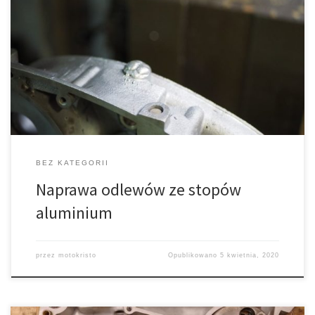
Odlewy ze stopów aluminium występują w większości silników i
skrzyń biegów motocykli jako bloki, dekle, elementy nośne. Po
wielu latach eksploatacji, również z niedokręconymi śrubami, w
złych warunkach atmosferycznych zwykle wymagają naprawy.
Zerwane gwinty, korki oleju uszczelniane pakułami,
rozkalibrowane otwory pod tuleje centrujące, a także olbrzymie
wyrwania spowodowane zerwanymi czy […]
BEZ KATEGORII
Naprawa odlewów ze stopów
aluminium
przez
motokristo
Opublikowano
5 kwietnia, 2020