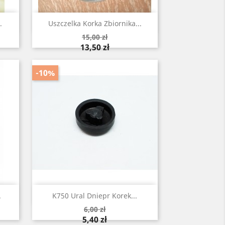
Szybki podgląd

.
Uszczelka Korka Zbiornika...
Cena
15,00 zł
podstawowa
Cena
13,50 zł
-10%
Szybki podgląd

.
K750 Ural Dniepr Korek...
Cena
6,00 zł
podstawowa
Cena
5,40 zł