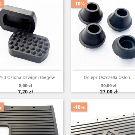
%
-10%
Szybki podgląd
Szybki podgląd


750 Osłona Dźwigni Biegów
Dniepr Uszczelki Osłon...
Cena
Cena
8,00 zł
30,00 zł
podstawowa
podstawowa
Cena
Cena
7,20 zł
27,00 zł
%
-10%