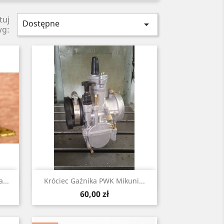
tuj
Dostępne

wg:
Szybki podgląd

...
Króciec Gaźnika PWK Mikuni...
Cena
60,00 zł