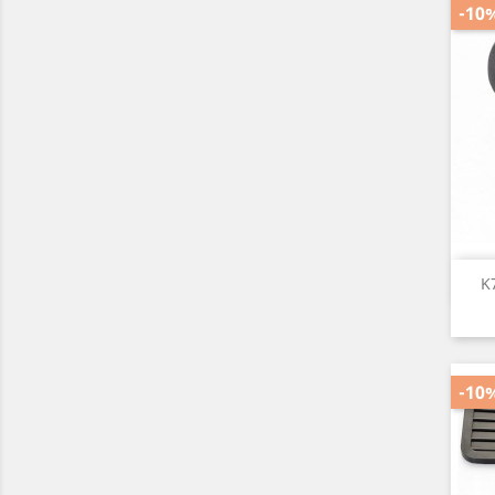
-10
K
-10