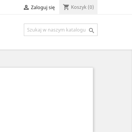
shopping_cart

Koszyk
(0)
Zaloguj się
