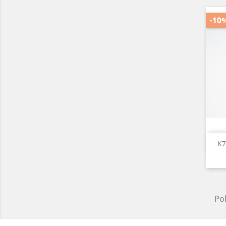
-10
K7
Pok