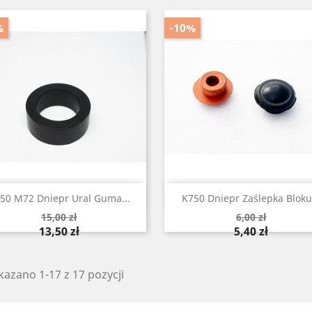
%
-10%
Szybki podgląd
Szybki podgląd


50 M72 Dniepr Ural Guma...
K750 Dniepr Zaślepka Bloku.
Cena
Cena
15,00 zł
6,00 zł
podstawowa
podstawowa
Cena
Cena
13,50 zł
5,40 zł
azano 1-17 z 17 pozycji