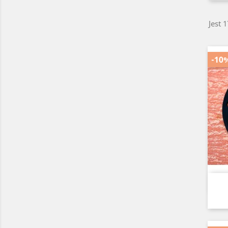
Jest 
-10