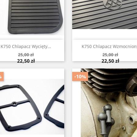
Szybki podgląd
Szybki podgląd


K750 Chlapacz Wycięty...
K750 Chlapacz Wzmocnion
Cena
Cena
25,00 zł
25,00 zł
podstawowa
podstawowa
Cena
Cena
22,50 zł
22,50 zł
%
-10%