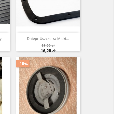
Szybki podgląd

y
Dniepr Uszczelka Miski...
Cena
18,00 zł
podstawowa
Cena
16,20 zł
-10%